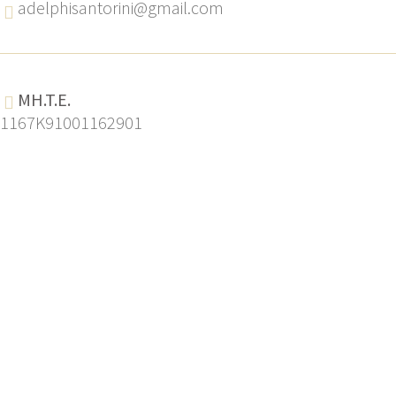
adelphisantorini@gmail.com
MH.T.E.
1167K91001162901