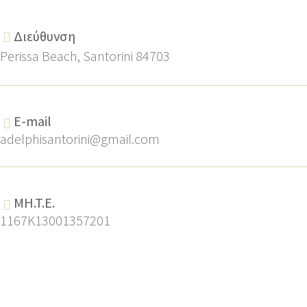
Διεύθυνση
Perissa Beach, Santorini 84703
E-mail
adelphisantorini@gmail.com
MH.T.E.
1167K13001357201